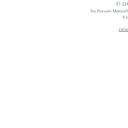
© 201
Via Piersanti Mattare
P.
DESI